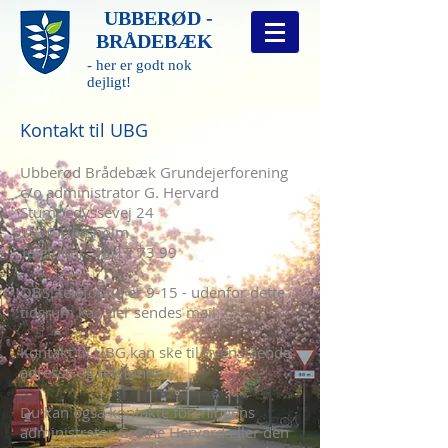
UBBERØD -
BRÅDEBÆK
- her er godt nok
dejligt!
Kontakt til UBG
Ubberød Brådebæk Grundejerforening
c/o administrator G. Hervard
Stumpedyssevej 24
2970 Hørsholm
Telefonnr.
48 17 73 99
OBS! telefontid er 9-15 - udenfor dette
tidsrum kan der sendes mail.
Kontakt til UBG kan ske til ovenstående
adresse og telefonnr.
Du kan også kontakte foreningens
administrator Grethe Hervard eller den