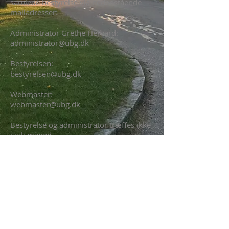
samlede bestyrelse via nedenstående
mailadresser:
Administrator Grethe Hervard:
administrator@ubg.dk
Bestyrelsen:
bestyrelsen@ubg.dk
Webmaster:
webmaster@ubg.dk
Bestyrelse og administrator træffes ikke
i juli måned.